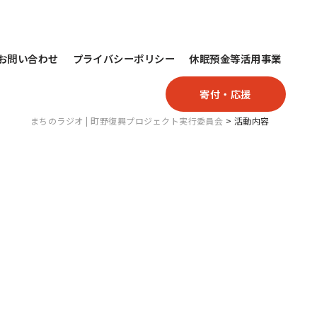
お問い合わせ
プライバシーポリシー
休眠預金等活用事業
寄付・応援
まちのラジオ | 町野復興プロジェクト実行委員会
>
活動内容