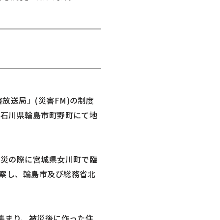
放送局」(災害FM)の制度
た石川県輪島市町野町にて地
。
震災の際に宮城県女川町で臨
案し、輪島市及び総務省北
集まり、被災後に作った住