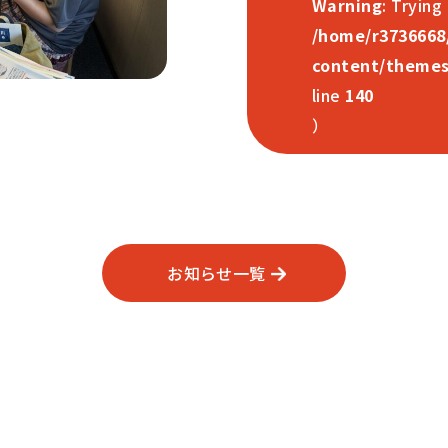
Warning
: Trying
/home/r3736668
content/themes
line
140
）
お知らせ一覧