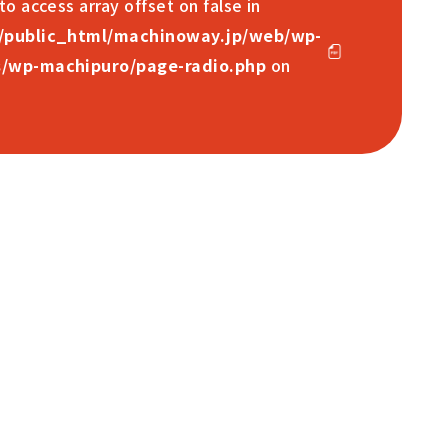
 to access array offset on false in
/public_html/machinoway.jp/web/wp-
/wp-machipuro/page-radio.php
on