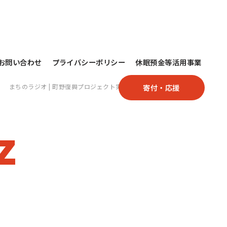
お問い合わせ
プライバシーポリシー
休眠預金等活用事業
まちのラジオ | 町野復興プロジェクト実行委員会
>
まちのラジオ
寄付・応援
z