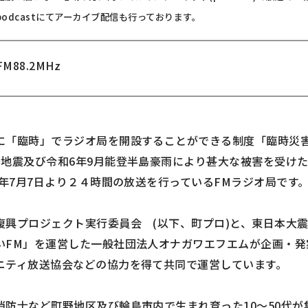
podcastにてアーカイブ配信も行っております。
FM88.2MHz
に「臨時」でラジオ局を開設することができる制度「臨時災害
島地震及び令和6年9月能登半島豪雨により甚大な被害を受け
5年7月7日より２４時間の放送を行っているFMラジオ局です
復興プロジェクト実行委員会 (以下、町プロ)と、東日本大
いFM」を運営した一般社団法人オナガワエフエムが企画・発
ニティ放送協会などの協力を得て共同で運営しています。
消防士など町野地区及び輪島市内で生まれ育った10～50代が